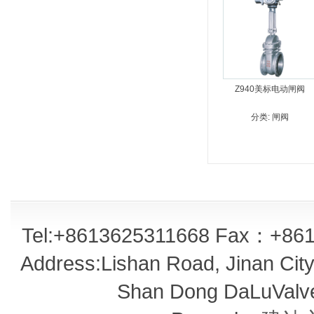
Z940美标电动闸阀
分类:
闸阀
Tel:+8613625311668 Fax：+861
Address:Lishan Road, Jinan City,
Shan Dong DaLuValve 