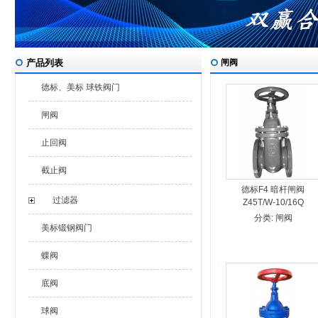
产品列表
闸阀
德标、美标 球铁阀门
闸阀
止回阀
截止阀
德标F4 暗杆闸阀
过滤器
Z45T/W-10/16Q
分类:
闸阀
美标锻钢阀门
蝶阀
底阀
球阀