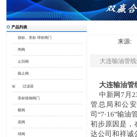
产品列表
德标、美标 球铁阀门
来源: 
闸阀
大连输油管线
止回阀
截止阀
大连输油管
过滤器
中新网7月
美标锻钢阀门
管总局和公
蝶阀
司“7·16”
底阀
初步原因是，
达公司和祥诚
球阀